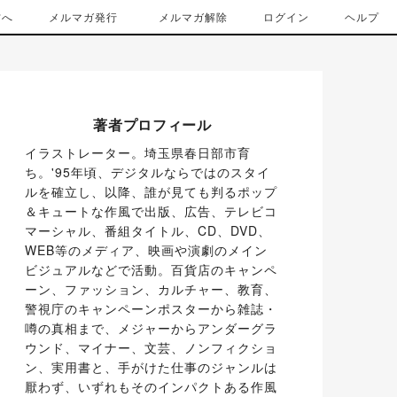
方へ
メルマガ発行
メルマガ解除
ログイン
ヘルプ
著者プロフィール
イラストレーター。埼玉県春日部市育
ち。'95年頃、デジタルならではのスタイ
ルを確立し、以降、誰が見ても判るポップ
＆キュートな作風で出版、広告、テレビコ
マーシャル、番組タイトル、CD、DVD、
WEB等のメディア、映画や演劇のメイン
ビジュアルなどで活動。百貨店のキャンペ
ーン、ファッション、カルチャー、教育、
警視庁のキャンペーンポスターから雑誌・
噂の真相まで、メジャーからアンダーグラ
ウンド、マイナー、文芸、ノンフィクショ
ン、実用書と、手がけた仕事のジャンルは
厭わず、いずれもそのインパクトある作風