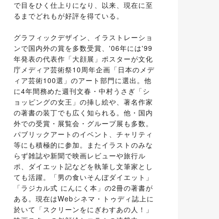
で目をひく仕上りになり、以来、現在に至
るまでどれもが好評を得ている。
グラフィックデザイン、イラストレーショ
ンで国内外の賞を多数受賞、'06年には'99
年発表の代表作「大顔展」ポスターが文化
庁メディア芸術祭10周年企画「日本のメデ
ィア芸術100選」のアート部門に選出。他
に4年間務めた週刊文春・中村うさぎ「シ
ョッピングの女王」の挿し絵や、著名作家
の著書の装丁でも広く知られる。他・国内
外での受賞・展覧会・グループ展も多数。
パブリックアートのイベント、チャリティ
等にも積極的に参加。またイラストのみな
らず雑誌や新聞で映画レビューや旅行ル
ポ、ダイエット記などを執筆し文筆家とし
ても活躍。「男の食いそんぼダイエット」
「ラジカル式 にんにく本」の2冊の著書が
ある。現在はWebシネマ・トゥディ誌上に
於いて「スクリーンをにぎわすあの人！」