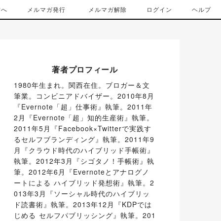
方へ
メルマガ発行
メルマガ解除
ログイン
ヘルプ
著者プロフィール
1980年生まれ。関西在住。ブロガー＆文
筆業。コンビニアドバイザー。2010年8月
『Evernote「超」仕事術』執筆。2011年
2月『Evernote「超」知的生産術』執筆。
2011年5月『Facebook×Twitterで実践す
るセルフブランディング』執筆。2011年9
月『クラウド時代のハイブリッド手帳術』
執筆。2012年3月『シゴタノ！手帳術』執
筆。2012年6月『Evernoteとアナログノ
ートによる ハイブリッド発想術』執筆。2
013年3月『ソーシャル時代のハイブリッ
ド読書術』執筆。2013年12月『KDPでは
じめる セルフパブリッシング』執筆。201