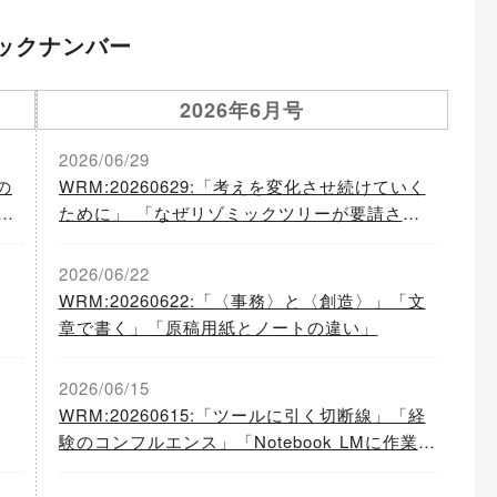
ックナンバー
2026年6月号
2026/06/29
の
WRM:20260629:「考えを変化させ続けていく
P
ために」 「なぜリゾミックツリーが要請され
たのか」 「わかる範囲でつくる」
2026/06/22
WRM:20260622:「〈事務〉と〈創造〉」「文
章で書く」「原稿用紙とノートの違い」
2026/06/15
WRM:20260615:「ツールに引く切断線」「経
験のコンフルエンス」「Notebook LMに作業記
録を手渡しやすくする」