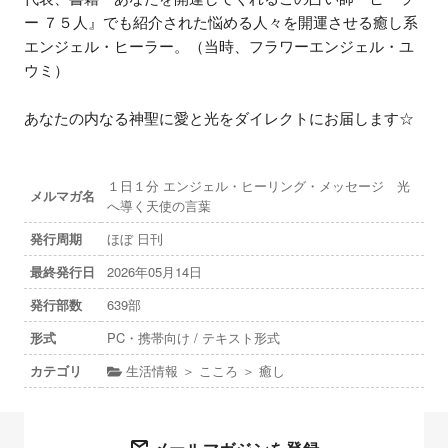
ー ７５人』でも紹介された悩める人々を開運させる癒し系
エンジェル・ヒーラー。（当時、フラワーエンジェル・ユ
ウミ）

あなたの内なる神聖に愛と光をダイレクトにお届します☆
１日１分 エンジェル・ヒーリング・メッセージ 光
メルマガ名
へ導く天使の言葉
発行周期
ほぼ 日刊
最終発行日
2026年05月14日
発行部数
639部
形式
PC・携帯向け / テキスト形式
カテゴリ
生活情報 ＞ こころ ＞ 癒し