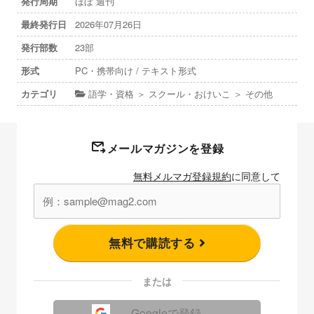
発行周期
ほぼ 週刊
最終発行日
2026年07月26日
発行部数
23部
形式
PC・携帯向け / テキスト形式
カテゴリ
語学・資格 ＞ スクール・おけいこ ＞ その他
メールマガジンを登録
無料メルマガ登録規約
に同意して
無料で購読する
または
Googleで登録