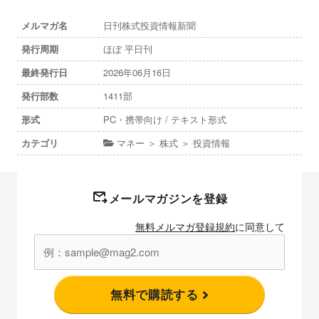
メルマガ名
日刊株式投資情報新聞
発行周期
ほぼ 平日刊
最終発行日
2026年06月16日
発行部数
1411部
形式
PC・携帯向け / テキスト形式
カテゴリ
マネー ＞ 株式 ＞ 投資情報
メールマガジンを登録
無料メルマガ登録規約
に同意して
無料で購読する