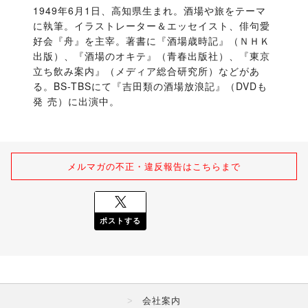
1949年6月1日、高知県生まれ。酒場や旅をテーマ
に執筆。イラストレーター＆エッセイスト、俳句愛
好会『舟』を主宰。著書に『酒場歳時記』（ＮＨＫ
出版）、『酒場のオキテ』（青春出版社）、『東京
立ち飲み案内』（メディア総合研究所）などがあ
る。BS-TBSにて『吉田類の酒場放浪記』（DVDも
発 売）に出演中。
メルマガの不正・違反報告はこちらまで
ポストする
会社案内