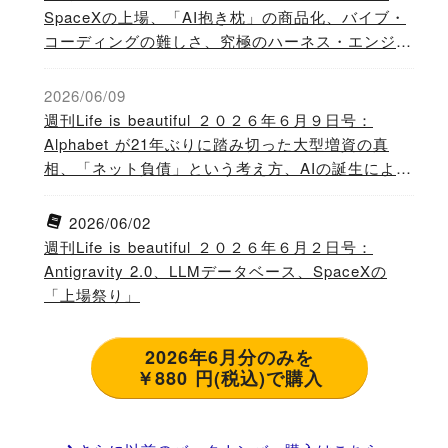
SpaceXの上場、「AI抱き枕」の商品化、バイブ・
コーディングの難しさ、究極のハーネス・エンジニ
アリング
2026/06/09
週刊Life is beautiful ２０２６年６月９日号：
Alphabet が21年ぶりに踏み切った大型増資の真
相、「ネット負債」という考え方、AIの誕生によっ
て低下する人類の知能
2026/06/02
週刊Life is beautiful ２０２６年６月２日号：
Antigravity 2.0、LLMデータベース、SpaceXの
「上場祭り」
2026年6月分のみを
￥880 円(税込)で購入