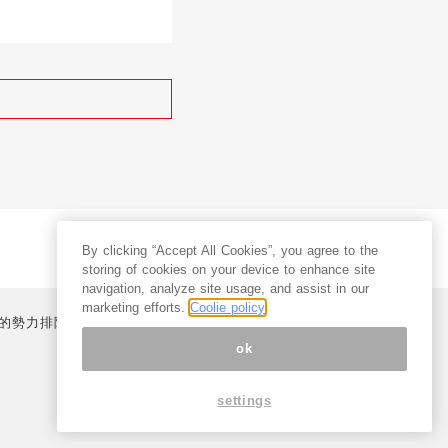
By clicking “Accept All Cookies”, you agree to the
storing of cookies on your device to enhance site
navigation, analyze site usage, and assist in our
marketing efforts.
Coolie policy
的勢力排除宣言
プライバシーポリシー
特定商取引法
ok
settings