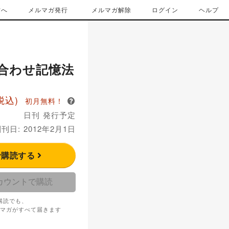
方へ
メルマガ発行
メルマガ解除
ログイン
ヘルプ
合わせ記憶法
税込)
初月無料！
日刊 発行予定
刊日: 2012年2月1日
で購読する
アカウントで購読
購読でも、
マガがすべて届きます