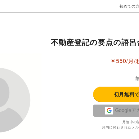
初めての
不動産登記の要点の語呂
￥550/月
(
創
初月無料
Google
月途中の
月内に発行されたメル