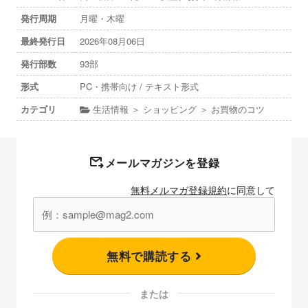
発行周期
月曜・木曜
最終発行日
2026年08月06日
発行部数
93部
形式
PC・携帯向け / テキスト形式
カテゴリ
生活情報 ＞ ショッピング ＞ お買物のコツ
メールマガジンを登録
無料メルマガ登録規約
に同意して
無料で購読する
または