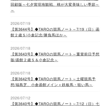
回顧版～七夕賞現地観戦、桃が大変美味しい季節～
～
2026/07/19
【第3644号】◆TAROの競馬ノート～7/19（日）函
館２歳Ｓ/小倉記念/勝負馬ほか～
2026/07/18
【第3643号】◆TAROの競馬ノート～重賞前日予想
版/函館２歳Ｓ＆小倉記念～
2026/07/18
【第3642号】◆TAROの競馬ノート～土曜競馬予
想/福島芝、小倉函館メイン＋鉄板馬・狙い馬～
2026/07/12
【第3640号】◆TAROの競馬ノート～7/12（日）七