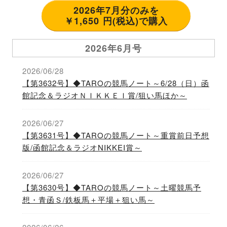
2026年7月分のみを
￥1,650 円(税込)で購入
2026年6月号
2026/06/28
【第3632号】◆TAROの競馬ノート～6/28（日）函
館記念＆ラジオＮＩＫＫＥＩ賞/狙い馬ほか～
2026/06/27
【第3631号】◆TAROの競馬ノート～重賞前日予想
版/函館記念＆ラジオNIKKEI賞～
2026/06/27
【第3630号】◆TAROの競馬ノート～土曜競馬予
想・青函Ｓ/鉄板馬＋平場＋狙い馬～