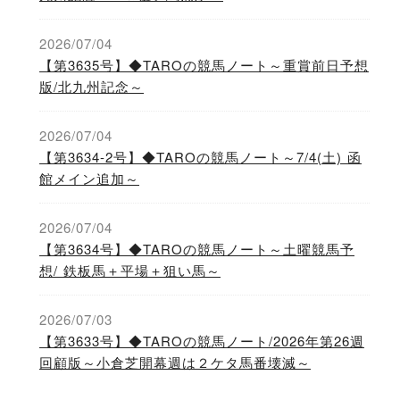
2026/07/04
【第3635号】◆TAROの競馬ノート～重賞前日予想
版/北九州記念～
2026/07/04
【第3634-2号】◆TAROの競馬ノート～7/4(土) 函
館メイン追加～
2026/07/04
【第3634号】◆TAROの競馬ノート～土曜競馬予
想/ 鉄板馬＋平場＋狙い馬～
2026/07/03
【第3633号】◆TAROの競馬ノート/2026年第26週
回顧版～小倉芝開幕週は２ケタ馬番壊滅～