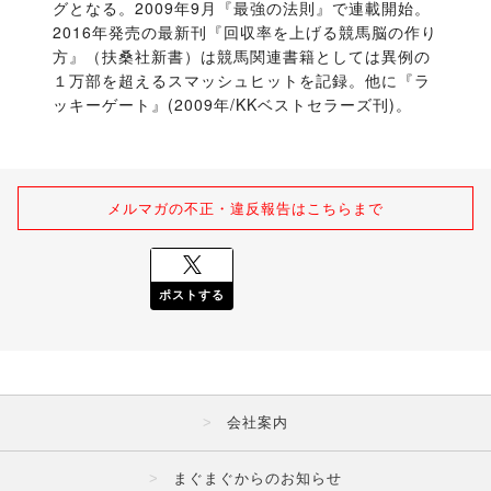
グとなる。2009年9月『最強の法則』で連載開始。
2016年発売の最新刊『回収率を上げる競馬脳の作り
方』（扶桑社新書）は競馬関連書籍としては異例の
１万部を超えるスマッシュヒットを記録。他に『ラ
ッキーゲート』(2009年/KKベストセラーズ刊)。
メルマガの不正・違反報告はこちらまで
ポストする
会社案内
まぐまぐからのお知らせ