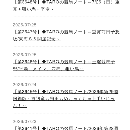
【第3648号】◆TAROの競馬ノート～7/26（日）重
賞＋狙い馬＋平場～
2026/07/25
【第3647号】◆TAROの競馬ノート～重賞前日予想
版/東海Ｓ＆関屋記念～
2026/07/25
【第3646号】◆TAROの競馬ノート～土曜競馬予
想/平場、メイン、穴馬、狙い馬～
2026/07/24
【第3645号】◆TAROの競馬ノート/2026年第29週
回顧版～渡辺竜も飛田もめちゃくちゃ上手いじゃ
ん！～
2026/07/23
【第3641号】◆TAROの競馬ノート/2026年第28週