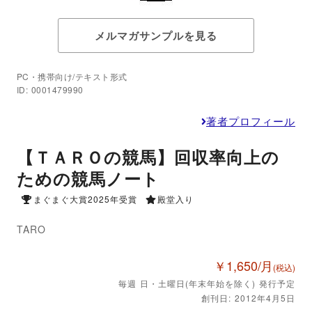
メルマガサンプルを見る
PC・携帯向け/テキスト形式
ID: 0001479990
著者プロフィール
【ＴＡＲＯの競馬】回収率向上の
ための競馬ノート
まぐまぐ大賞2025年受賞
殿堂入り
TARO
￥1,650/月
(税込)
毎週 日・土曜日(年末年始を除く) 発行予定
創刊日: 2012年4月5日