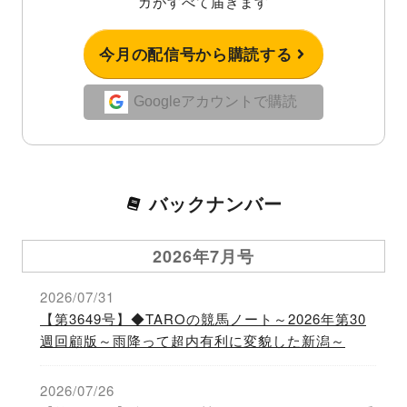
ガがすべて届きます
今月の配信号から購読する
Googleアカウントで購読
バックナンバー
2026年7月号
2026/07/31
【第3649号】◆TAROの競馬ノート～2026年第30
週回顧版～雨降って超内有利に変貌した新潟～
2026/07/26