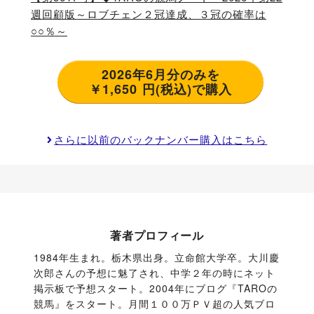
週回顧版～ロブチェン２冠達成、３冠の確率は
○○％～
2026年6月分のみを
￥1,650 円(税込)で購入
さらに以前のバックナンバー購入はこちら
著者プロフィール
1984年生まれ。栃木県出身。立命館大学卒。大川慶
次郎さんの予想に魅了され、中学２年の時にネット
掲示板で予想スタート。2004年にブログ『TAROの
競馬』をスタート。月間１００万ＰＶ超の人気ブロ