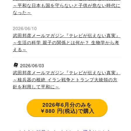
～平和な日本も国を守らないと子供が危ない時代に
なった～
2026/06/10
武田邦彦メールマガジン『テレビが伝えない真実』
～生活の科学 親子の関係とは何か？ 生物学から考
える～
2026/06/03
武田邦彦メールマガジン『テレビが伝えない真実』
～核兵器の根絶 イラン戦争とトランプ大統領の方
針を利用して平和に～
2026年6月分のみを
￥880 円(税込)で購入