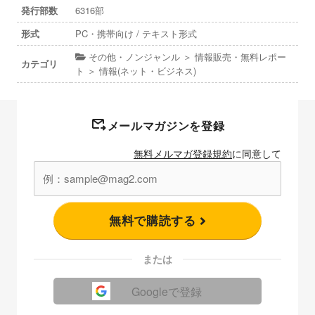
発行部数
6316部
形式
PC・携帯向け / テキスト形式
その他・ノンジャンル ＞ 情報販売・無料レポー
カテゴリ
ト ＞ 情報(ネット・ビジネス)
メールマガジンを登録
無料メルマガ登録規約
に同意して
無料で購読する
または
Googleで登録