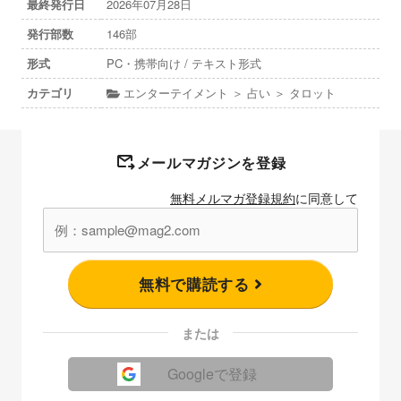
最終発行日
2026年07月28日
発行部数
146部
形式
PC・携帯向け / テキスト形式
カテゴリ
エンターテイメント ＞ 占い ＞ タロット
メールマガジンを登録
無料メルマガ登録規約
に同意して
無料で購読する
または
Googleで登録