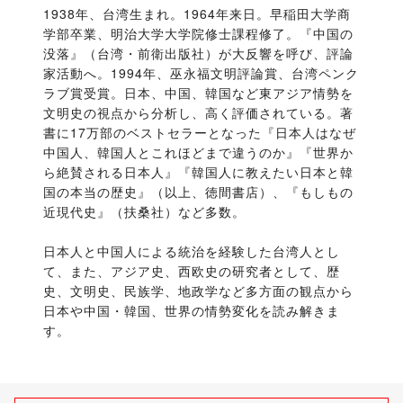
1938年、台湾生まれ。1964年来日。早稲田大学商
学部卒業、明治大学大学院修士課程修了。『中国の
没落』（台湾・前衛出版社）が大反響を呼び、評論
家活動へ。1994年、巫永福文明評論賞、台湾ペンク
ラブ賞受賞。日本、中国、韓国など東アジア情勢を
文明史の視点から分析し、高く評価されている。著
書に17万部のベストセラーとなった『日本人はなぜ
中国人、韓国人とこれほどまで違うのか』『世界か
ら絶賛される日本人』『韓国人に教えたい日本と韓
国の本当の歴史』（以上、徳間書店）、『もしもの
近現代史』（扶桑社）など多数。
日本人と中国人による統治を経験した台湾人とし
て、また、アジア史、西欧史の研究者として、歴
史、文明史、民族学、地政学など多方面の観点から
日本や中国・韓国、世界の情勢変化を読み解きま
す。