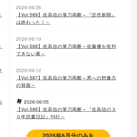
2026/06/26
た
【Vol.589】佐高信の筆刀両断～『読売新聞』
は終わった！～
2026/06/19
～
【Vol.588】佐高信の筆刀両断～佐藤優を批判
できない輩～
サ
2026/06/12
【Vol.587】佐高信の筆刀両断～悪への想像力
の貧困～
の
2026/06/05
【Vol.586】佐高信の筆刀両断～『佐高信の３
０年読書日記』刊行～
2026年6月分のみを