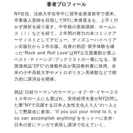
著者プロフィール
NY在住。法政大学在学中に奨学金派遣留学で渡米。
卒業後人形師を目指してNYに単身渡るも、上手く行
かず挫折を繰り返す。中学校の美術講師、ホームレ
ス（！）などを経て、２年間の努力の末コミックア
ーティストとしてデビュー。ディズニーハイペリア
ン出版社から２作出版。自身の初恋･留学体験を綴
った“Rock and Roll Love”はNY公立図書館が選ぶ
ベスト･ティーンズ･ブックリストの一冊になる。英
国漫画誌”DFC“の連載作品が英語教科書に採用。全
米の小中高校大学やメトロポリタン美術館などで精
力的に講演会を開催。
雑誌”日経ウーマン“のウーマン･オブ･ザ･イヤー２０
１０年の一人にも選ばれ、安倍総理夫妻がNY訪問し
た際”NYで活躍する日本人女性文化人５人“の一人と
して懇親会に参加。”If you put your mind to it, y
ou can accomplish anything”をモットーに全米･
日本の皆にマンガで表現し講演で伝えていく。