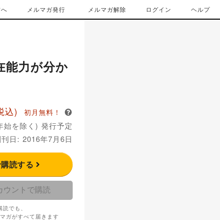
方へ
メルマガ発行
メルマガ解除
ログイン
ヘルプ
潜在能力が分か
税込)
初月無料！
年始を除く) 発行予定
刊日: 2016年7月6日
で購読する
アカウントで購読
購読でも、
マガがすべて届きます