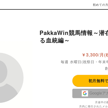
初めての
PakkaWin競馬情報～
る血統編～
￥3,300/月
(
毎週 水曜日(祝祭日・年末
創
初月無料
Google
月途中の
月内に発行されたメル