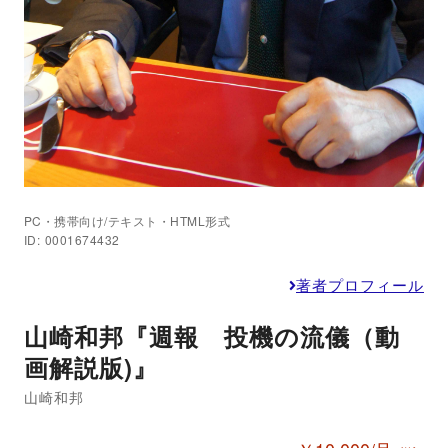
PC・携帯向け/テキスト・HTML形式
ID: 0001674432
著者プロフィール
山崎和邦『週報 投機の流儀（動
画解説版)』
山崎和邦