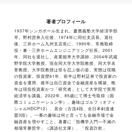
著者プロフィール
1937年シンガポール生まれ。慶應義塾大学経済学部
卒。野村證券入社後、1974年に同社支店長。退社
後、三井ホーム九州支店長に、1990年、常務取締
役・兼・三井ホームエンジニアリング社長。2001
年、同社を退社し、産業能率大学講師、2004年武蔵
野学院大学教授。現在同大学大学院教授、同大学名
誉教授。大学院教授は世を忍ぶ仮の姿。実態は現職
の投資家。投資歴61年、前半は野村証券で投資家の
資金を運用、後半は自己資金で金融資産を構築、晩
年は現役投資家かつ「研究者」として大学院で実用
経済学を講義。2022年、85歳にて博士号取得（国
際コミュニケーション学）。趣味はゴルフ（オフィ
シャルHDCP12）、居合（古流4段、全日本剣道連
盟3段）。一番の趣味は何と言っても金融市場で金
融資産を増やすこと。著書に「投機学入門―不滅の
相場常勝哲学」（講談社文庫）、「投資詐欺」