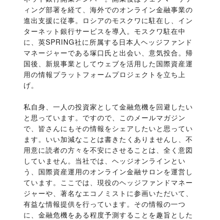
ィング部署を経て、海外でのオンライン金融事業の
進出支援に従事。ロシアのモスクワに駐在し、イン
ターネット銀行サービスを導入。モスクワ駐在中
に、英SPRING社に所属する日本人ヘッジファンド
マネージャーである塚口氏と出会い、意気投合。帰
国後、新規事業としてウェブを活用した国際資産運
用の情報プラットフォームプロジェクトを立ち上
げ。
私自身、一人の投資家として金融危機を回避したい
と思っています。ですので、このメールマガジン
で、皆さんにもその情報をシェアしたいと思ってい
ます。いい加減なことは書きたくありませんし、不
用意に読者の方々を不安にさせることは、全く意図
していません。当社では、ヘッジオンラインとい
う、国際資産運用のオンライン金融サロンを運営し
ています。ここでは、現役のヘッジファンドマネー
ジャーや、著名なエコノミストに参画いただいて、
有益な情報提供を行っています。その情報の一つ
に、金融危機をある程度予測することを趣旨とした