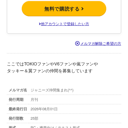
無料で購読する
他アカウントで登録したい方
メルマガ解除ご希望の方
ここではTOKIOファンやV6ファンや嵐ファンや

タッキー＆翼ファンの仲間を募集しています
メルマガ名
ジャニーズ仲間集まれ(^^)
発行周期
月刊
最終発行日
2026年08月01日
発行部数
25部
形式
PC・携帯向け / テキスト形式