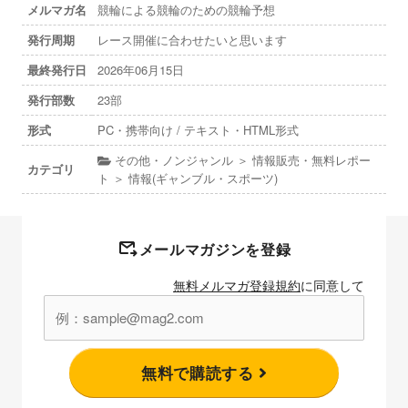
メルマガ名
競輪による競輪のための競輪予想
発行周期
レース開催に合わせたいと思います
最終発行日
2026年06月15日
発行部数
23部
形式
PC・携帯向け / テキスト・HTML形式
その他・ノンジャンル ＞ 情報販売・無料レポー
カテゴリ
ト ＞ 情報(ギャンブル・スポーツ)
メールマガジンを登録
無料メルマガ登録規約
に同意して
無料で購読する