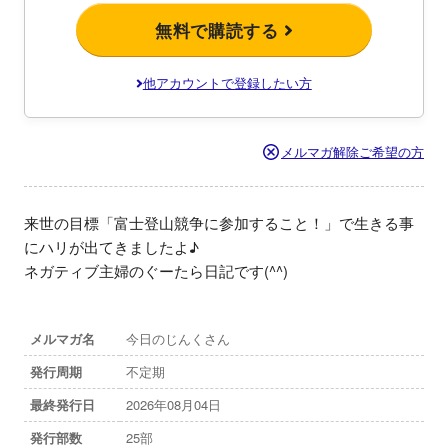
無料で購読する
他アカウントで登録したい方
メルマガ解除ご希望の方
来世の目標「富士登山競争に参加すること！」で生きる事
にハリが出てきましたよ♪

ネガティブ主婦のぐーたら日記です(^^)
メルマガ名
今日のじんくさん
発行周期
不定期
最終発行日
2026年08月04日
発行部数
25部