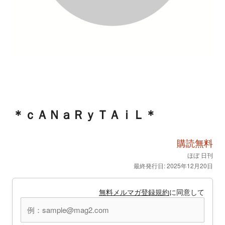
＊ｃＡＮａＲｙＴＡｉＬ＊
購読無料
ほぼ 日刊
最終発行日: 2025年12月20日
無料メルマガ登録規約
に同意して