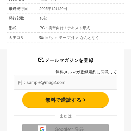
最終発行日
2025年12月20日
発行部数
10部
形式
PC・携帯向け / テキスト形式
カテゴリ
日記 ＞ テーマ別 ＞ なんとなく
メールマガジンを登録
無料メルマガ登録規約
に同意して
無料で購読する
または
Googleで登録