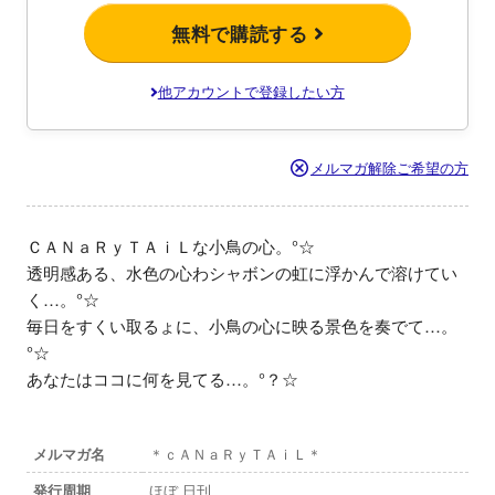
無料で購読する
他アカウントで登録したい方
メルマガ解除ご希望の方
ＣＡＮａＲｙＴＡｉＬな小鳥の心。°☆

透明感ある、水色の心わシャボンの虹に浮かんで溶けてい
く…。°☆

毎日をすくい取るょに、小鳥の心に映る景色を奏でて…。
°☆

あなたはココに何を見てる…。°？☆
メルマガ名
＊ｃＡＮａＲｙＴＡｉＬ＊
発行周期
ほぼ 日刊