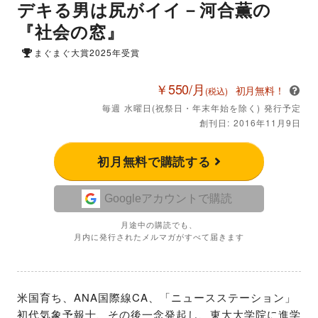
デキる男は尻がイイ－河合薫の
『社会の窓』
まぐまぐ大賞2025年受賞
￥550/月
初月無料！
(税込)
毎週 水曜日(祝祭日・年末年始を除く) 発行予定
創刊日: 2016年11月9日
初月無料で購読する
Googleアカウントで購読
月途中の購読でも、
月内に発行されたメルマガがすべて届きます
米国育ち、ANA国際線CA、「ニュースステーション」
初代気象予報士、その後一念発起し、東大大学院に進学