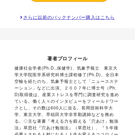
さらに以前のバックナンバー購入はこちら
著者プロフィール
健康社会学者(Ph.D.,保健学)、気象予報士　東京大
学大学院医学系研究科博士課程修了(Ph.D)。全日本
空輸を経たのち、気象予報士として「ニュースステ
ーション」などに出演。２００７年に博士号（Ph.
D)取得後は、産業ストレスを専門に調査研究を進め
ている。働く人々のインタビューをフィールドワー
クとし、その数は600人に迫る。長岡技術科学大
学、東京大学、早稲田大学非常勤講師などを務め
る。◇主な著書『考える力を鍛える「穴あけ」勉強
法』草思社『穴あけ勉強法』（草思社）、『５年後
必要とされる人材になる！人生を変えるココロノー