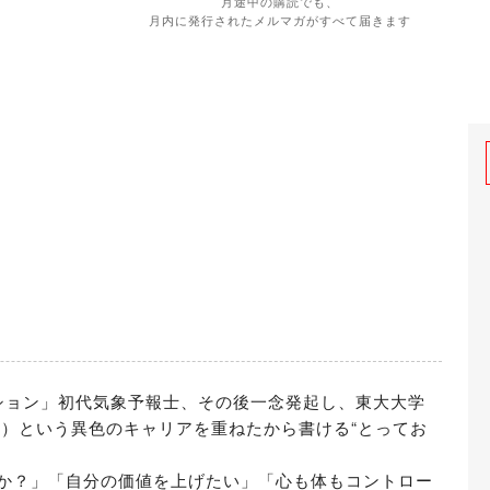
月途中の購読でも、
月内に発行されたメルマガがすべて届きます
ーション」初代気象予報士、その後一念発起し、東大大学
D）という異色のキャリアを重ねたから書ける“とってお
か？」「自分の価値を上げたい」「心も体もコントロー