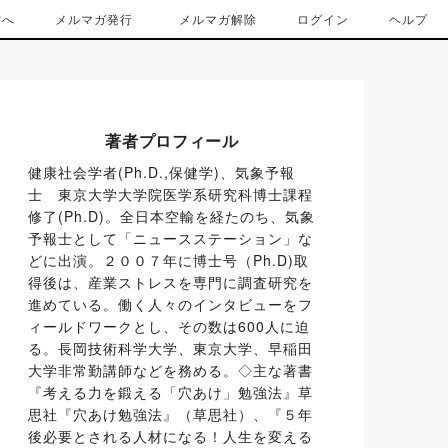
方へ
メルマガ発行
メルマガ解除
ログイン
ヘルプ
著者プロフィール
健康社会学者(Ph.D.,保健学)、気象予報
士　東京大学大学院医学系研究科博士課程
修了(Ph.D)。全日本空輸を経たのち、気象
予報士として「ニュースステーション」な
どに出演。２００７年に博士号（Ph.D)取
得後は、産業ストレスを専門に調査研究を
進めている。働く人々のインタビューをフ
ィールドワークとし、その数は600人に迫
る。長岡技術科学大学、東京大学、早稲田
大学非常勤講師などを務める。◇主な著書
『考える力を鍛える「穴あけ」勉強法』草
思社『穴あけ勉強法』（草思社）、『５年
後必要とされる人材になる！人生を変える