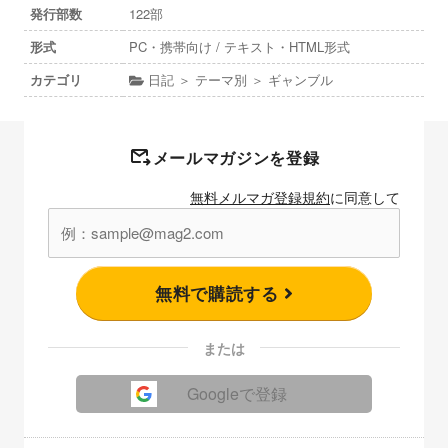
発行部数
122部
形式
PC・携帯向け / テキスト・HTML形式
カテゴリ
日記 ＞ テーマ別 ＞ ギャンブル
メールマガジンを登録
無料メルマガ登録規約
に同意して
無料で購読する
または
Googleで登録