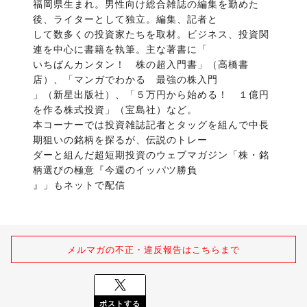
福岡県生まれ。男性向け総合雑誌の編集を勤めた
後、ライターとして独立。編集、記者と

して数多くの投資家たちを取材。ビジネス、投資関
連を中心に書籍を執筆。主な著書に「

いちばんカンタン！　株の超入門書」（高橋書
店）、「マンガでわかる　最強の株入門

」（新星出版社）、「５万円から始める！　１億円
を作る株式投資」（宝島社）など。

本コーナーでは投資雑誌記者とタッグを組んで中長
期狙いの銘柄を探るが、伝説のトレー

ダーと組んだ超短期投資のウェブマガジン「株・銘
柄選びの極意『今週のイッパツ勝負

』」もネットで配信
メルマガの不正・違反報告はこちらまで
ポストする