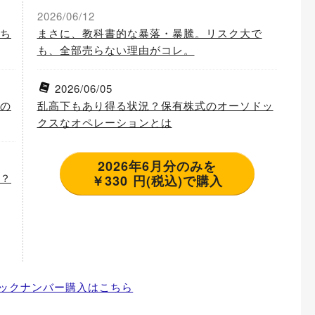
2026/06/12
ち
まさに、教科書的な暴落・暴騰。リスク大で
も、全部売らない理由がコレ。
2026/06/05
の
乱高下もあり得る状況？保有株式のオーソドッ
クスなオペレーションとは
2026年6月分のみを
？
￥330 円(税込)で購入
ックナンバー購入はこちら