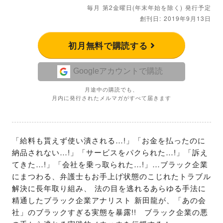
毎月 第2金曜日(年末年始を除く) 発行予定
創刊日: 2019年9月13日
初月無料で購読する
Googleアカウントで購読
月途中の購読でも、
月内に発行されたメルマガがすべて届きます
「給料も貰えず使い潰される…!」「お金を払ったのに
納品されない…!」「サービスをパクられた…!」「訴え
てきた…!」「会社を乗っ取られた…!」…ブラック企業
にまつわる、弁護士もお手上げ状態のこじれたトラブル
解決に長年取り組み、 法の目を逃れるあらゆる手法に
精通したブラック企業アナリスト 新田龍が、「あの会
社」のブラックすぎる実態を暴露!!　ブラック企業の悪