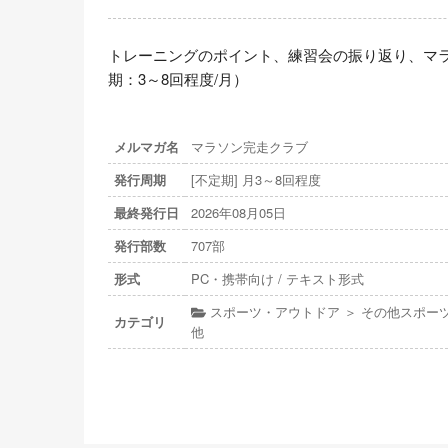
トレーニングのポイント、練習会の振り返り、マ
期：3～8回程度/月）
メルマガ名
マラソン完走クラブ
発行周期
[不定期] 月3～8回程度
最終発行日
2026年08月05日
発行部数
707部
形式
PC・携帯向け / テキスト形式
スポーツ・アウトドア ＞ その他スポーツ
カテゴリ
他