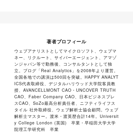
著者プロフィール
ウェブアナリストとしてマイクロソフト、ウェブマ
ネー、リクルート、サイバーエージェント、アマゾ
ンジャパン等で勤務後、コンサルタントとして独
立。ブログ「Real Analytics」を2008年より運営。
全国各地での講演は500回を突破。HAPPY ANALYT
ICS代表取締役、デジタルハリウッド大学院客員教
授、AVANCELLMONT CAO・UNCOVER TRUTH 
CAO、Faber Company CAO、日本ビジネスプレ
スCAO、SoZo最高分析責任者、ニフティライフス
タイル 社外取締役、ウェブ解析士協会顧問。ウェブ
解析士マスター。渡米・渡英歴合計14年。Universit
y College London (英国)　卒業・早稲田大学大学
院理工学研究科　卒業