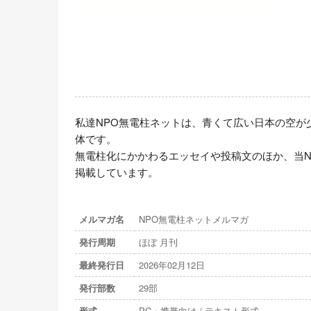
私達NPO無電柱ネットは、青くて広い日本の空が
体です。

無電柱化にかかわるエッセイや投稿文のほか、当N
掲載しています。
メルマガ名
NPO無電柱ネットメルマガ
発行周期
ほぼ 月刊
最終発行日
2026年02月12日
発行部数
29部
形式
PC・携帯向け / テキスト形式