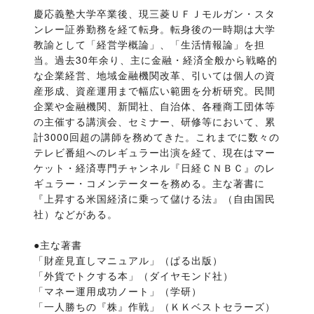
慶応義塾大学卒業後、現三菱ＵＦＪモルガン・スタ
ンレー証券勤務を経て転身。転身後の一時期は大学
教諭として「経営学概論」、「生活情報論」を担
当。過去30年余り、主に金融・経済全般から戦略的
な企業経営、地域金融機関改革、引いては個人の資
産形成、資産運用まで幅広い範囲を分析研究。民間
企業や金融機関、新聞社、自治体、各種商工団体等
の主催する講演会、セミナー、研修等において、累
計3000回超の講師を務めてきた。これまでに数々の
テレビ番組へのレギュラー出演を経て、現在はマー
ケット・経済専門チャンネル『日経ＣＮＢＣ』のレ
ギュラー・コメンテーターを務める。主な著書に
『上昇する米国経済に乗って儲ける法』（自由国民
社）などがある。
●主な著書

「財産見直しマニュアル」（ぱる出版）

「外貨でトクする本」（ダイヤモンド社）

「マネー運用成功ノート」（学研）

「一人勝ちの『株』作戦」（ＫＫベストセラーズ）