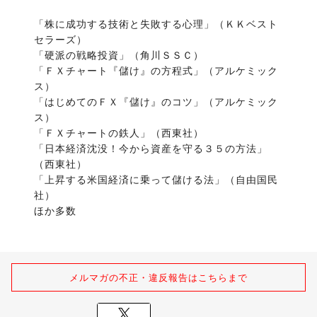
「株に成功する技術と失敗する心理」（ＫＫベスト
セラーズ）　　　

「硬派の戦略投資」（角川ＳＳＣ）

「ＦＸチャート『儲け』の方程式」（アルケミック
ス）

「はじめてのＦＸ『儲け』のコツ」（アルケミック
ス）　

「ＦＸチャートの鉄人」（西東社）

「日本経済沈没！今から資産を守る３５の方法」
（西東社）

「上昇する米国経済に乗って儲ける法」（自由国民
社）

ほか多数
メルマガの不正・違反報告はこちらまで