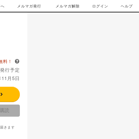
方へ
メルマガ発行
メルマガ解除
ログイン
ヘルプ
無料！
 発行予定
年11月5日
る
で購読
届きます