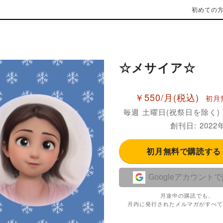
初めての
☆メサイア☆
￥550/月
(税込)
初月
毎週 土曜日(祝祭日を除く)
創刊日: 2022
初月無料で購読す
Googleアカウント
月途中の購読でも、
月内に発行されたメルマガがすべて