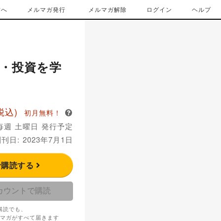
方へ
メルマガ発行
メルマガ解除
ログイン
ヘルプ
物・投資を学
税込)
初月無料！
毎週 土曜日 発行予定
刊日: 2023年7月1日
で購読する
アカウントで購読
購読でも、
マガがすべて届きます