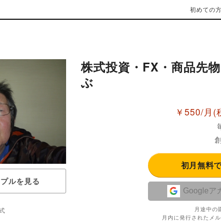
初めての
株式投資・FX・商品先
ぶ
￥550/月
(
創
初月無料
ンプルを見る
Google
月途中の
式
月内に発行されたメル