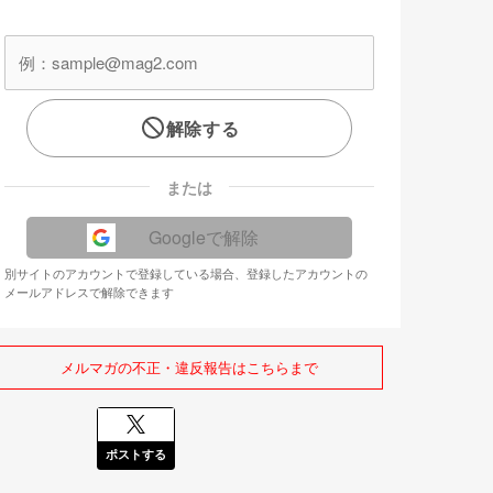
解除する
または
Googleで解除
別サイトのアカウントで登録している場合、登録したアカウントの
メールアドレスで解除できます
メルマガの不正・違反報告はこちらまで
ポストする