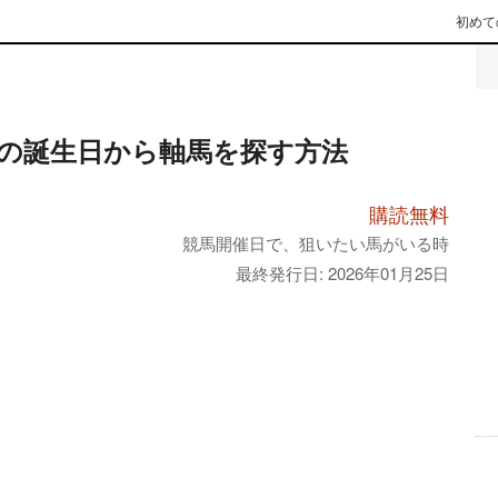
初めて
の誕生日から軸馬を探す方法
購読無料
競馬開催日で、狙いたい馬がいる時
最終発行日: 2026年01月25日