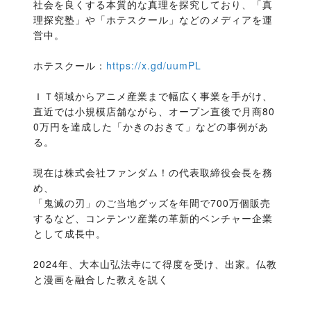
社会を良くする本質的な真理を探究しており、「真
理探究塾」や「ホテスクール」などのメディアを運
営中。

ホテスクール：
https://x.gd/uumPL
ＩＴ領域からアニメ産業まで幅広く事業を手がけ、

直近では小規模店舗ながら、オープン直後で月商80
0万円を達成した「かきのおきて」などの事例があ
る。

現在は株式会社ファンダム！の代表取締役会長を務
め、

「鬼滅の刃」のご当地グッズを年間で700万個販売
するなど、コンテンツ産業の革新的ベンチャー企業
として成長中。

2024年、大本山弘法寺にて得度を受け、出家。仏教
と漫画を融合した教えを説く