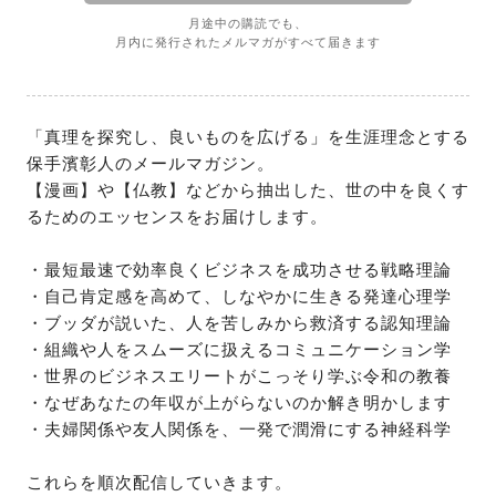
月途中の購読でも、
月内に発行されたメルマガがすべて届きます
「真理を探究し、良いものを広げる」を生涯理念とする
保手濱彰人のメールマガジン。

【漫画】や【仏教】などから抽出した、世の中を良くす
るためのエッセンスをお届けします。

・最短最速で効率良くビジネスを成功させる戦略理論

・自己肯定感を高めて、しなやかに生きる発達心理学

・ブッダが説いた、人を苦しみから救済する認知理論

・組織や人をスムーズに扱えるコミュニケーション学

・世界のビジネスエリートがこっそり学ぶ令和の教養

・なぜあなたの年収が上がらないのか解き明かします

・夫婦関係や友人関係を、一発で潤滑にする神経科学

これらを順次配信していきます。