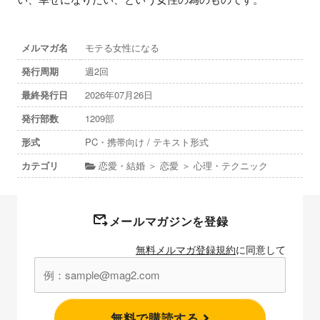
メルマガ名
モテる女性になる
発行周期
週2回
最終発行日
2026年07月26日
発行部数
1209部
形式
PC・携帯向け / テキスト形式
カテゴリ
恋愛・結婚 ＞ 恋愛 ＞ 心理・テクニック
メールマガジンを登録
無料メルマガ登録規約
に同意して
無料で購読する