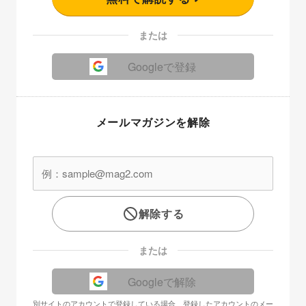
または
Googleで登録
メールマガジンを解除
解除する
または
Googleで解除
別サイトのアカウントで登録している場合、登録したアカウントのメー