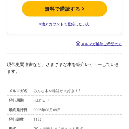
無料で購読する
他アカウントで登録したい方
メルマガ解除ご希望の方
現代史関連書など、さまざまな本を紹介レビューしていき
ます。
メルマガ名
みんな本や雑誌が大好き！?
発行周期
ほぼ 日刊
最終発行日
2026年08月09日
発行部数
11部
形式
PC・携帯向け / テキスト形式