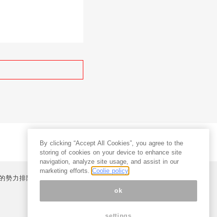
By clicking “Accept All Cookies”, you agree to the
storing of cookies on your device to enhance site
navigation, analyze site usage, and assist in our
marketing efforts.
Coolie policy
的勢力排除宣言
プライバシーポリシー
特定商取引法
ok
settings