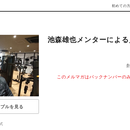
初めての
池森雄也メンターによる
創
このメルマガはバックナンバーの
ンプルを見る
式