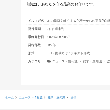
知識は、あなたを守る最高のお守りです。
メルマガ名
心の重荷を軽くする弁護士からの実践的知
発行周期
ほぼ 週末刊
最終発行日
2026年08月05日
発行部数
127部
形式
PC・携帯向け / テキスト形式
カテゴリ
ニュース・情報源 ＞ 雑学・豆知識 ＞ 
ホーム
ニュース・情報源
雑学・豆知識
法律