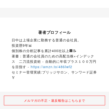
著者プロフィール
日中は上場企業に勤務する普通の会社員。

投資歴9年📊

個別株の分析記事を累計400社以上🏢📝 

著書：普通の会社員のための高配当株×インデック
ス　二刀流投資術 - 自動的に年収プラス１００万円
を目指す - 
https://amzn.to/486Iwf2
セミナー登壇実績:ブリッジサロン、サンワード証券
🏅
メルマガの不正・違反報告はこちらまで