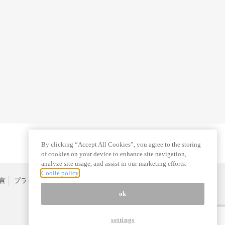
By clicking “Accept All Cookies”, you agree to the storing
of cookies on your device to enhance site navigation,
analyze site usage, and assist in our marketing efforts.
Coolie policy
言
プライバシーポリシー
特定商取引法
広告掲載はこちら
ok
settings