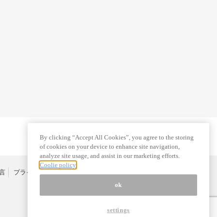
By clicking “Accept All Cookies”, you agree to the storing
of cookies on your device to enhance site navigation,
analyze site usage, and assist in our marketing efforts.
Coolie policy
言
プライバシーポリシー
特定商取引法
広告掲載はこちら
ok
settings