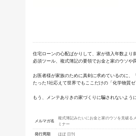
住宅ローンの心配ばかりして、家が借入年数より
必須ツール、複式簿記の要領でお金と家のウソや罠
お医者様が家族のために真剣に求めているのに、
たった1社応えて世界でもここだけの「化学物質ゼ
もう、メンテありきの家づくりに騙されないよう
複式簿記みたいにお金と家のウソを見破る
メルマガ名
ミナー
発行周期
ほぼ 日刊