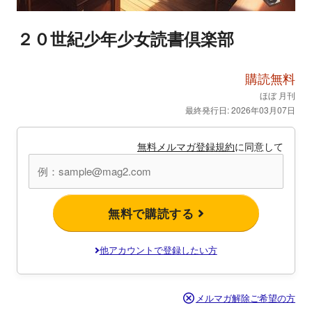
２０世紀少年少女読書倶楽部
購読無料
ほぼ 月刊
最終発行日: 2026年03月07日
無料メルマガ登録規約
に同意して
無料で購読する
他アカウントで登録したい方
メルマガ解除ご希望の方