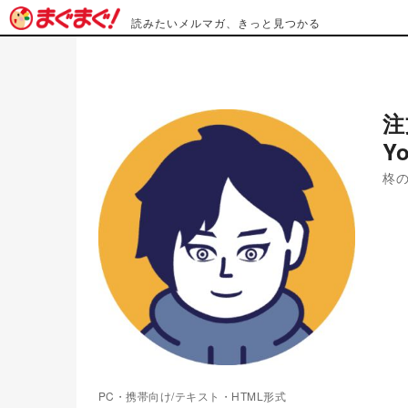
読みたいメルマガ、きっと見つかる
注
Y
柊
PC・携帯向け/テキスト・HTML形式