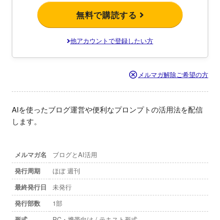
無料で購読する
他アカウントで登録したい方
メルマガ解除ご希望の方
AIを使ったブログ運営や便利なプロンプトの活用法を配信
します。
メルマガ名
ブログとAI活用
発行周期
ほぼ 週刊
最終発行日
未発行
発行部数
1部
形式
PC・携帯向け / テキスト形式