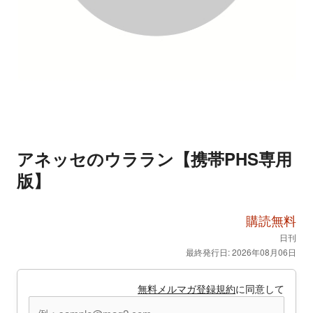
アネッセのウララン【携帯PHS専用
版】
購読無料
日刊
最終発行日: 2026年08月06日
無料メルマガ登録規約
に同意して