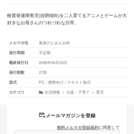
軽度発達障害児(自閉傾向)を二人育てるアニメとゲームが大
好きなお母さんのつれづれな日常。
メルマガ名
風来のとみとみ村
発行周期
不定期
最終発行日
2026年06月24日
発行部数
27部
形式
PC・携帯向け / テキスト形式
カテゴリ
生活情報 ＞ 出産・子育て ＞ 育児
メールマガジンを登録
無料メルマガ登録規約
に同意して