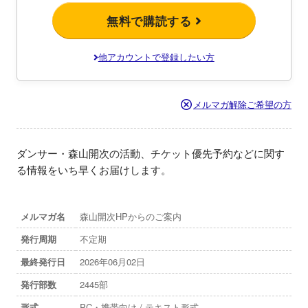
無料で購読する
他アカウントで登録したい方
メルマガ解除ご希望の方
ダンサー・森山開次の活動、チケット優先予約などに関す
る情報をいち早くお届けします。
メルマガ名
森山開次HPからのご案内
発行周期
不定期
最終発行日
2026年06月02日
発行部数
2445部
形式
PC・携帯向け / テキスト形式